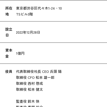
所在
東京都渋谷区代々木1-24‐10

地
TSビル3階
設立
2022年12月28日
日
資本
1億円
金
役員
代表取締役社長 CEO 兵頭 陽

取締役 CFO 松本 雄一郎

取締役 西村 啓成

取締役 松本 健太

監査役 鈴木 快
