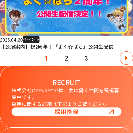
2026.04.20
イベント
【公演案内】祝2周年！『よく☆ぱら』公開生配信
1
2
3
RECRUIT
株式会社OPENRECでは、共に働く仲間を積極募
集中です。
採用に関する詳細は下記よりご覧ください。
採用情報