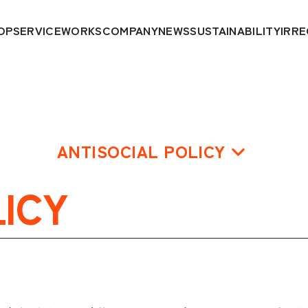
OP
SERVICE
WORKS
COMPANY
NEWS
SUSTAINABILITY
IR
RE
ANTISOCIAL POLICY
LICY