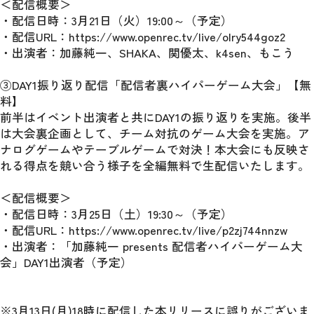
＜配信概要＞
・配信日時：3月21日（火）19:00～（予定）
・配信URL：https://www.openrec.tv/live/olry544goz2 
・出演者：加藤純一、SHAKA、関優太、k4sen、もこう
③DAY1振り返り配信「配信者裏ハイパーゲーム大会」【無
料】
前半はイベント出演者と共にDAY1の振り返りを実施。後半
は大会裏企画として、チーム対抗のゲーム大会を実施。ア
ナログゲームやテーブルゲームで対決！本大会にも反映さ
れる得点を競い合う様子を全編無料で生配信いたします。
＜配信概要＞
・配信日時：3月25日（土）19:30～（予定）
・配信URL：https://www.openrec.tv/live/p2zj744nnzw 
・出演者：「加藤純一 presents 配信者ハイパーゲーム大
会」DAY1出演者（予定）
※3月13日(月)18時に配信した本リリースに誤りがございま