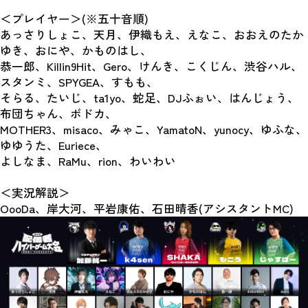
＜プレイヤー＞(※五十音順)
あっさりしょこ、天月、伊織もえ、えなこ、おおえのたか
ゆき、おにや、かものはし、
恭一郎、Killin9Hit、Gero、けんき、こくじん、渋谷ハル、
スタンミ、SPYGEA、すもも、
そらる、たいじ、ta1yo、蛇足、DJふぉい、はんじょう、
布団ちゃん、ボドカ、
MOTHER3、misaco、みゃこ、YamatoN、yunocy、ゆふな、
ゆゆうた、Euriece、
よしなま、RaMu、rion、わいわい
＜実況解説＞
OooDa、岸大河、平岩康佑、石田晴香(アシスタントMC)