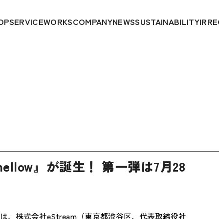
OP
SERVICE
WORKS
COMPANY
NEWS
SUSTAINABILITY
IR
RE
llow』が誕生！ 第一弾は7月28
は、株式会社eStream（東京都渋谷区、代表取締役社