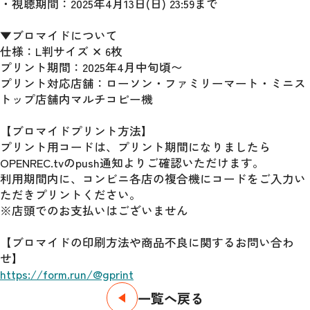
・視聴期間：2025年4月13日(日) 23:59まで
▼ブロマイドについて
仕様：L判サイズ ✕ 6枚
プリント期間：2025年4月中旬頃〜
プリント対応店舗：ローソン・ファミリーマート・ミニス
トップ店舗内マルチコピー機
【ブロマイドプリント方法】
プリント用コードは、プリント期間になりましたら
OPENREC.tvのpush通知よりご確認いただけます。
利用期間内に、コンビニ各店の複合機にコードをご入力い
ただきプリントください。
※店頭でのお支払いはございません
【ブロマイドの印刷方法や商品不良に関するお問い合わ
せ】
https://form.run/@gprint
一覧へ戻る