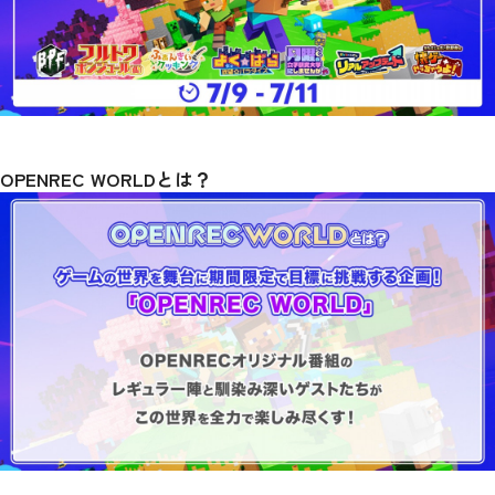
OPENREC WORLDとは？