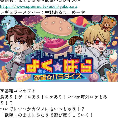
番組名：
よく☆ぱら〜欲望パラダイス〜
https://www.openrec.tv/user/yokupara
レギュラーメンバー：中野あるま、めーや
▼番組コンセプト
食あり！ゲームあり！ロケあり！いつか海外ロケもあ
り！？
ついでにいつかカジノにもいっちゃう！？
「欲望」のままにふたりで遊び尽くしていく！