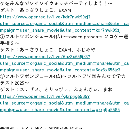
ケをみんなでワイワイウォッチパーティしよう！〜
ゲスト：あっさりしょこ、EXAM
https://www.openrec.tv/live/kdr7nwk99zj?
utm_source=organic_social&utm_medium=share&utm_ca
mpaign=user_share_movie&utm_content=kdr7nwk99zj
②フルトワボンジュール(仏)〜towaco presents ソロゲー選
手権２〜
ゲスト：あっさりしょこ、EXAM、ふじみや
https://www.openrec.tv/live/6oz3x656jz3?
utm_source=organic_social&utm_medium=share&utm_ca
mpaign=user_share_movie&utm_content=6oz3x656jz3
③フルトワボンジュール(仏)〜フルトワ学園みんなで学力
テスト2025〜
ゲスト：スナザメ、とりっぴぃ、ふぁんきぃ、まお
https://www.openrec.tv/live/gkrpljg5585?
utm_source=organic_social&utm_medium=share&utm_ca
mpaign=user_share_movie&utm_content=gkrpljg5585