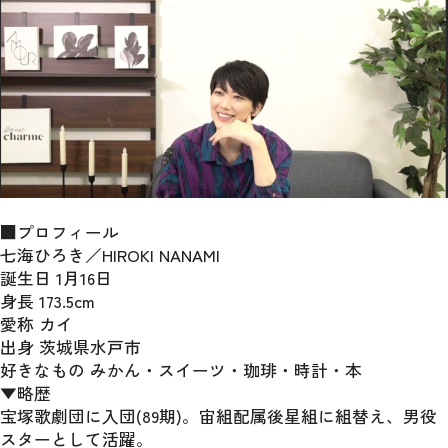
■プロフィール
七海ひろき／HIROKI NANAMI
誕生日 1月16日
身長 173.5cm
愛称 カイ
出身 茨城県水戸市
好きなもの みかん・スイーツ・珈琲・時計・本
▼略歴
宝塚歌劇団に入団(89期)。宙組配属後星組に組替え、男役
スターとして活躍。