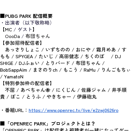
■PUBG PARK 配信概要
・出演者（以下敬称略）
【MC
 / ゲスト
】
OooDa
 / 
布団ちゃん
【参加招待配信者】
あっさりしょこ / いずちのの / おにや / 霜月めあ / す
もも / SPYGEA / たいじ / 高田健志 / ちくのぼ 　/ DJ 
SHIGE / DJふぉい / とりバード / 布団ちゃん / 
BobSappAim / まさのりch / もこう / RaMu / りんごもちぃ 
/ YamatoN
【特別参加枠の配信者】
　不屈 / あべちゃん🐝 / にくじん / 佐藤ジャム / 井手順
貴 / ぽこ / とうふ / やきちゃー / 伊藤砲丸
・番組URL：
https://www.openrec.tv/live/e2zwj0626ro
■「OPENREC PARK」プロジェクトとは？
「OPENREC PARK」は配信者と視聴者が一緒になってゲー